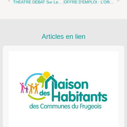
THEATRE DEBAT Sur Les Conduites À Risques Et Les Dépendances, Le Mercredi 13 Juin 2012 À Aire-Sur-La-Lys
OFFRE D'EMPLOI : L’Office De La Jeunesse De Bruay-La-Buissière Recrute Un(e) Coordinateur(trice)/animateur(trice) Secteur ENFANCE.
Articles en lien