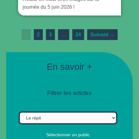
journée du 5 juin 2026 !
1
2
3
…
24
Suivant →
En savoir +
Filtrer les articles
Sélectionner un public