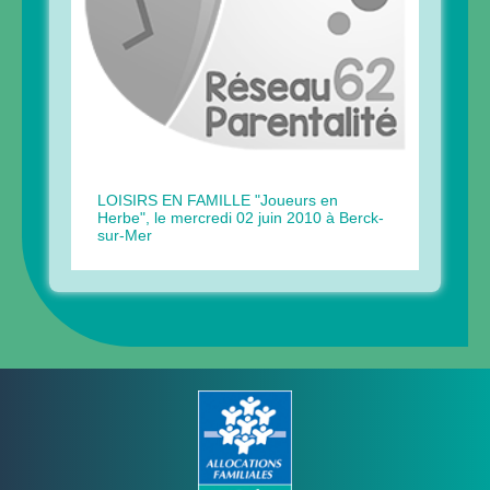
LOISIRS EN FAMILLE "Joueurs en
Herbe", le mercredi 02 juin 2010 à Berck-
sur-Mer