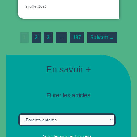
9 juillet 2026
1
2
3
…
187
Suivant →
En savoir +
Filtrer les articles
Sélectionner un territoire