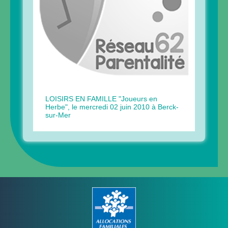
LOISIRS EN FAMILLE "Joueurs en
Herbe", le mercredi 02 juin 2010 à Berck-
sur-Mer