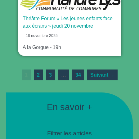
Théâtre Forum « Les jeunes enfants face
aux écrans » jeudi 20 novembre
18 novembre 2025
A la Gorgue - 19h
1
2
3
…
34
Suivant →
En savoir +
Filtrer les articles