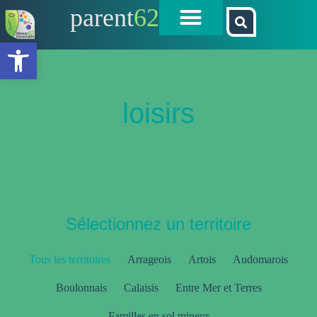
parent
62
Ouvrir la barre d’outils
loisirs
Sélectionnez un territoire
Tous les territoires
Arrageois
Artois
Audomarois
Boulonnais
Calaisis
Entre Mer et Terres
Familles en sol mineur