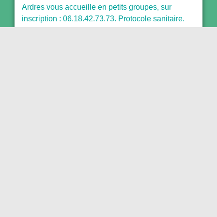
Ardres vous accueille en petits groupes, sur
inscription : 06.18.42.73.73. Protocole sanitaire.
25 mai 2020
JEUX
Espace centre Calais vous propose son
programme d'activités à la maison, du 4 au 9mai
2020