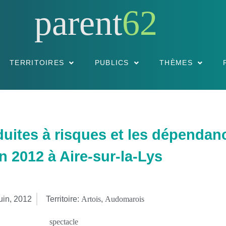
parent
62
TERRITOIRES
PUBLICS
THÈMES
tes à risques et les dépendanc
in 2012 à Aire-sur-la-Lys
juin, 2012
Territoire:
Artois
,
Audomarois
spectacle