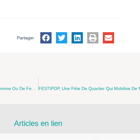
Partager
TEMPS D’ECHANGES ENTRE PARENTS : “Passer De Mère À Femme Ou De Femme À Mère", Le Vendredi 22 Juin 2012 0 Arras
Articles en lien