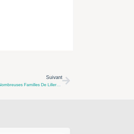
Suivant
FESTIPOP, Une Fête De Quartier Qui Mobilise De Nombreuses Familles De Lillers, Du 20 Au 22 Juin 2012