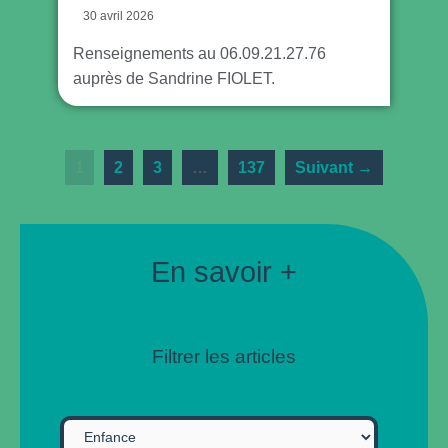
30 avril 2026
Renseignements au 06.09.21.27.76
auprès de Sandrine FIOLET.
1
2
3
…
137
Suivant →
En savoir +
Filtrer les articles