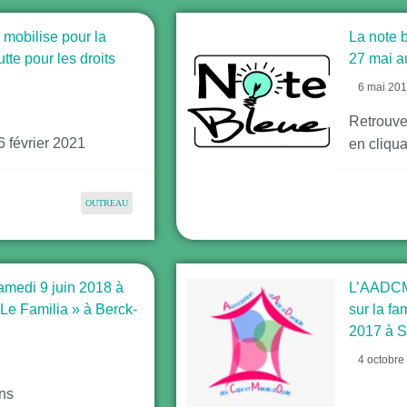
 mobilise pour la
La note b
utte pour les droits
27 mai a
6 mai 20
Retrouve
26 février 2021
en cliqua
OUTREAU
samedi 9 juin 2018 à
L’AADCMO
 Le Familia » à Berck-
sur la fa
2017 à S
4 octobre
ons