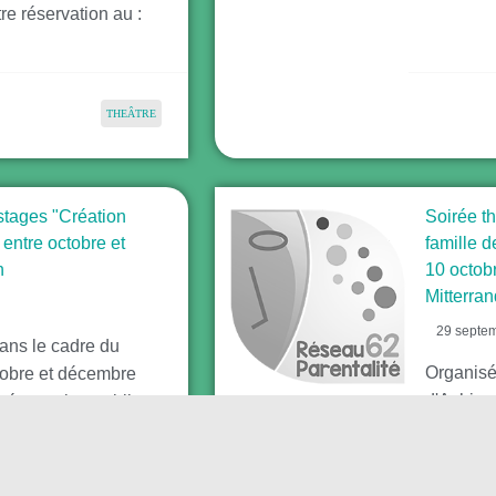
e réservation au :
THEÂTRE
stages "Création
Soirée t
 entre octobre et
famille 
n
10 octob
Mitterran
29 septe
dans le cadre du
Organisée
tobre et décembre
d'Achico
résentation publique
le boa Gr
à 20 h à la salle du