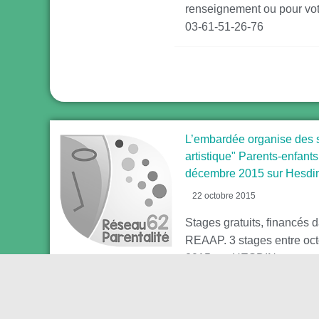
renseignement ou pour votr
03-61-51-26-76
L’embardée organise des 
artistique" Parents-enfants
décembre 2015 sur Hesdi
22 octobre 2015
Stages gratuits, financés 
REAAP. 3 stages entre oc
2015 sur HESDIN et une p
le jeudi 10 décembre 2015 
manège d'HESDIN