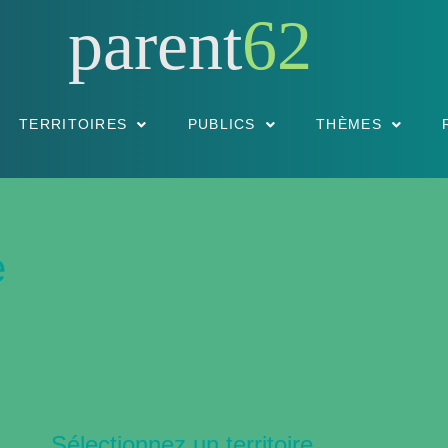
parent
62
TERRITOIRES
PUBLICS
THÈMES
e
Sélectionnez un territoire