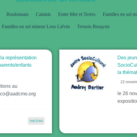
Boulonnais
Calaisis
Entre Mer et Terres
Familles en sol m
Familles en sol mineur Lens Liévin
Ternois Bruaysis
a représentation
Des jeun
 parents/enfants
SocioCul
la théma
22 novem
tions au
le 26 no
ionco@aadcmo.org
expositio
THEÂTRE