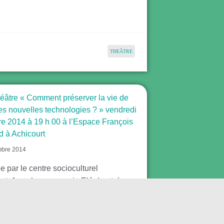
THEÂTRE
héâtre « Comment préserver la vie de
des nouvelles technologies ? » vendredi
re 2014 à 19 h 00 à l’Espace François
d à Achicourt
mbre 2014
 par le centre socioculturel
urt. Avec la compagnie Eléphant dans
atuit et ouvert à tous