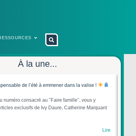
RESSOURCES
À la une...
ispensable de l’été à emmener dans la valise !
 numéro consacré au "Faire famille", vous y
Le R
articles exclusifs de Ivy Daure, Catherine Marquant
du Mo
part
Lire