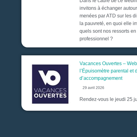
Dans le cadre de ce webi
invitons à échanger autou
menées par ATD sur les d
la pauvreté, en quoi elle i
quels sont nos ressorts en
professionnel ?
Vacances Ouvertes – Webi
l’Épuisomètre parental et d
d’accompagnement
29 avril 2026
Rendez-vous le jeudi 25 ju