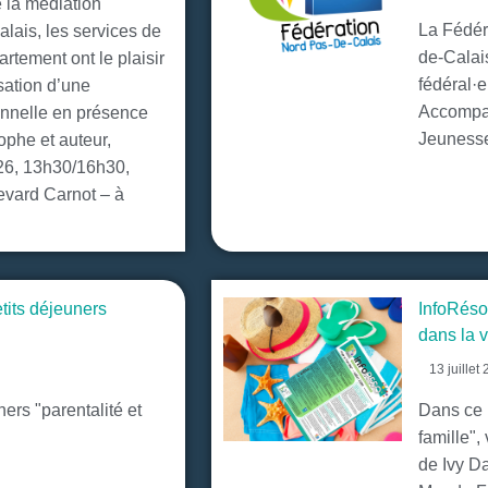
 la médiation
La Fédér
alais, les services de
de-Calai
rtement ont le plaisir
fédéral·
sation d’une
Accompa
onnelle en présence
Jeunesse
phe et auteur,
26, 13h30/16h30,
vard Carnot – à
tits déjeuners
InfoRéso
»
dans la v
13 juillet
ners "parentalité et
Dans ce 
famille",
de Ivy D