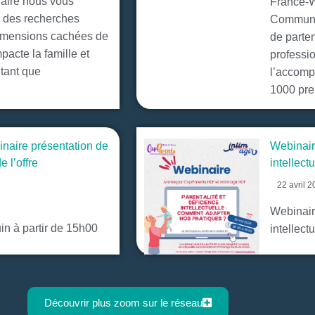
naire nous vous
France-W
r des recherches
Communit
imensions cachées de
de parte
mpacte la famille et
professi
 tant que
l’accomp
1000 prem
naire présentation de
Webinaire
e l’offre
intellect
22 avril 
Webinaire
in à partir de 15h00
intellect
Découvrir plus zoom sur le réseau