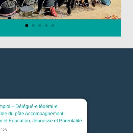
emploi – Délégué·e fédéral·e
able du pôle Accompagnement-
n et Éducation, Jeunesse et Parentalité
 2026