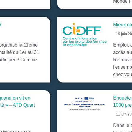
Monde Fr
6
Mieux co
19 juin 2
 organise la 11ème
Emploi,
ntalité du 1er au 31
accès au
articiper ? Comme
Retrouve
l'ensemb
chez vou
quand on vit en
Enquête 
eté » – ATD Quart
1000 pre
11 juin 2
Dans le 