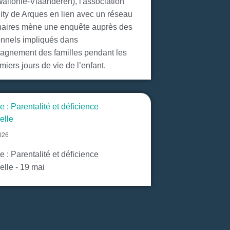
allonie-Vlaanderen), l'association
y de Arques en lien avec un réseau
naires mène une enquête auprès des
onnels impliqués dans
agnement des familles pendant les
iers jours de vie de l’enfant.
 : Parentalité et déficience
uelle
2026
 : Parentalité et déficience
uelle - 19 mai