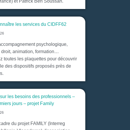
ance) et Patrick Ben Soussan.
nnaître les services du CIDFF62
026
 accompagnement psychologique,
 droit, animation, formation…
z toutes les plaquettes pour découvrir
le des dispositifs proposés près de
s.
sur les besoins des professionnels –
miers jours – projet Family
026
cadre du projet FAMILY (Interreg