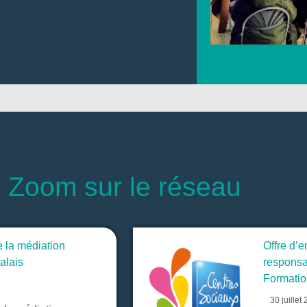
Zoom sur le réseau
 la médiation
Offre d’
alais
respons
Formatio
30 juillet