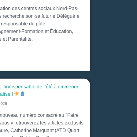
ation des centres sociaux Nord-Pas-
s recherche son·sa futur·e Délégué·e
e responsable du pôle
gnement-Formation et Éducation,
 et Parentalité.
, l’indispensable de l’été à emmener
alise !
 2026
nouveau numéro consacré au "Faire
 vous y retrouverez les articles exclusifs
aure, Catherine Marquant (ATD Quart