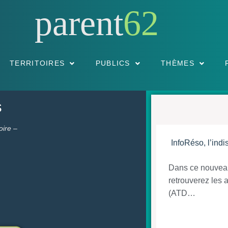
parent
62
TERRITOIRES
PUBLICS
THÈMES
s
oire –
InfoRéso, l’ind
Dans ce nouveau
retrouverez les 
(ATD…