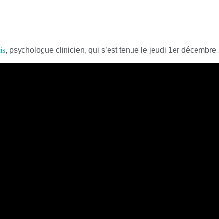
is
, psychologue clinicien, qui s’est tenue le jeudi 1er décembre