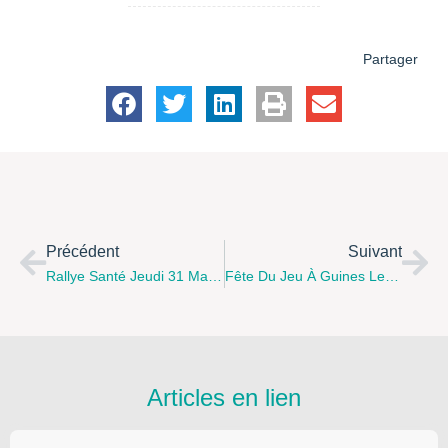
Partager
Précédent
Suivant
Rallye Santé Jeudi 31 Mai 2018 À Guînes, Venez Tester Vos Connaissances En Groupe. Le DiabétObus Sera Égélement Présent.Inscription Gratuite Au 03.21.82.21.82
Fête Du Jeu À Guines Le Samedi 26 Mai De 10 À 18 H À L’espace Communautaire 9 Avenue De La Libération Renseignements Au 03.21.19.26.26
Articles en lien