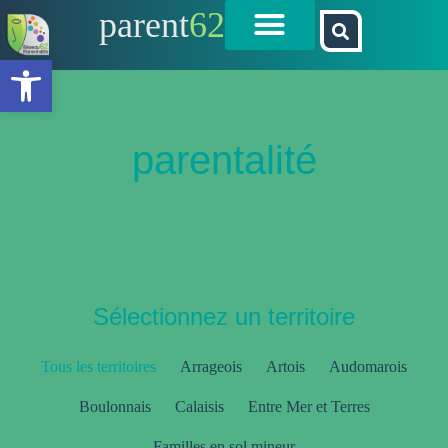
parent
62
Ouvrir la barre d’outils
parentalité
Sélectionnez un territoire
Tous les territoires
Arrageois
Artois
Audomarois
Boulonnais
Calaisis
Entre Mer et Terres
Familles en sol mineur