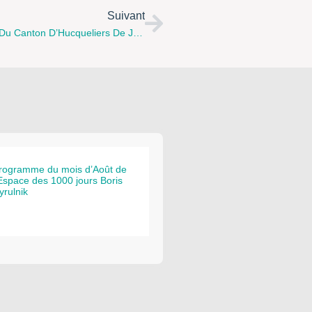
Suivant
Programme Des Ateliers Parents-Enfants Du CSCI Du Canton D’Hucqueliers De Janvier À Juin 2016
rogramme du mois d’Août de
’Espace des 1000 jours Boris
yrulnik