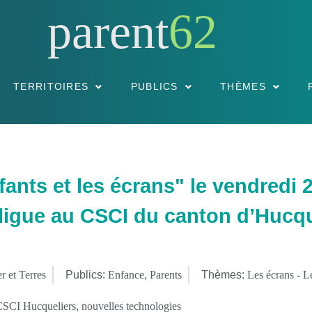
parent
62
TERRITOIRES
PUBLICS
THÈMES
nts et les écrans" le vendredi 2
ligue au CSCI du canton d’Hucqu
r et Terres
Publics:
Enfance
,
Parents
Thèmes:
Les écrans - 
SCI Hucqueliers
,
nouvelles technologies