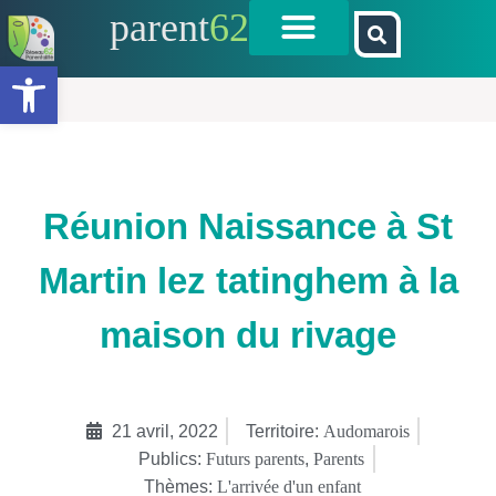
parent
62
Ouvrir la barre d’outils
Réunion Naissance à St
Martin lez tatinghem à la
maison du rivage
21 avril, 2022
Territoire:
Audomarois
Publics:
Futurs parents
,
Parents
Thèmes:
L'arrivée d'un enfant