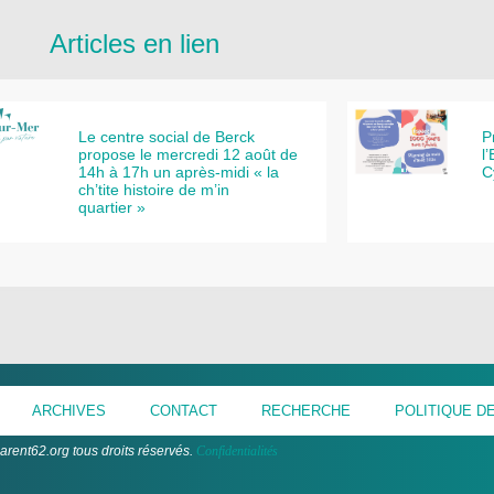
Articles en lien
Le centre social de Berck
P
propose le mercredi 12 août de
l
14h à 17h un après-midi « la
C
ch’tite histoire de m’in
quartier »
ARCHIVES
CONTACT
RECHERCHE
POLITIQUE DE
arent62.org tous droits réservés.
Confidentialités