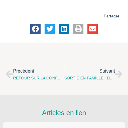
Partager
Précédent
Suivant
RETOUR SUR LA CONFERENCE-DEBAT “Repères Et Limites À Donner À Nos Enfants” Qui S'est Tenue Le Jeudi 19 Avril 2012 À Sangatte
SORTIE EN FAMILLE : Départ D'Arras Pour Nausicaa À Boulogne-Sur-Mer, Le Samedi 26 Mai 2012
Articles en lien