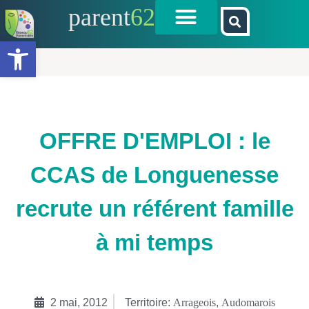
parent
62
Ouvrir la barre d’outils
OFFRE D'EMPLOI : le
CCAS de Longuenesse
recrute un référent famille
à mi temps
2 mai, 2012
Territoire:
Arrageois
,
Audomarois