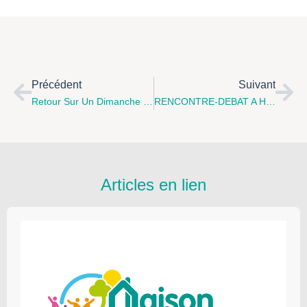
Précédent
Suivant
Retour Sur Un Dimanche En Famille À Berck-Sur-Mer, Le 12 Février 2012 Pour "créer De A À Z Un Temps De Fête À La Maison : Le Goûter D'anniversaire »
RENCONTRE-DEBAT A HARNES "Famille-Ecole : Des Relations À Construire Pour Nos Enfants", Le Mardi 22 Mai 2012
Articles en lien