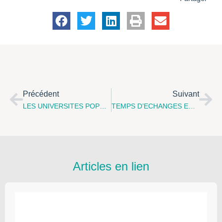
Précédent
Suivant
LES UNIVERSITES POPULAIRES DE PARENTS S'adressent Aux Parlementaires Européens…
TEMPS D’ECHANGES ENTRE PARENTS "La Séparation : Premiers Pas Sans Papa Maman", Le Mardi 15 Mai 2012 À Le Portel
Articles en lien