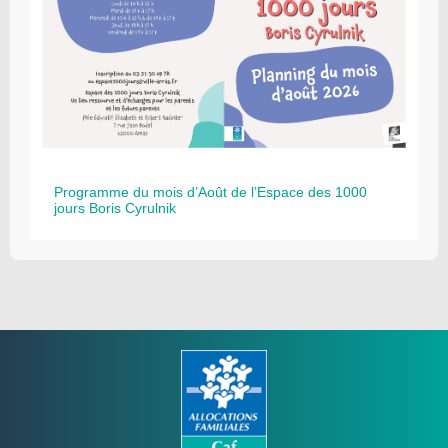
Programme du mois d’Août de l’Espace des 1000
jours Boris Cyrulnik