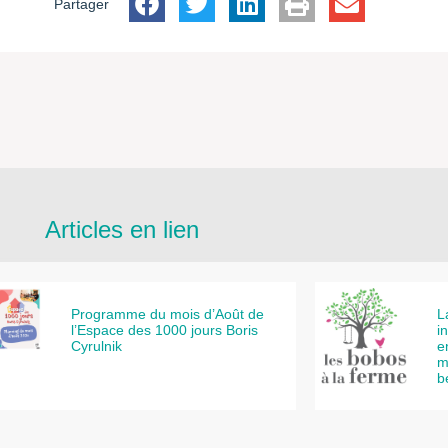
Partager
Articles en lien
Programme du mois d’Août de
L
l’Espace des 1000 jours Boris
i
Cyrulnik
e
m
b