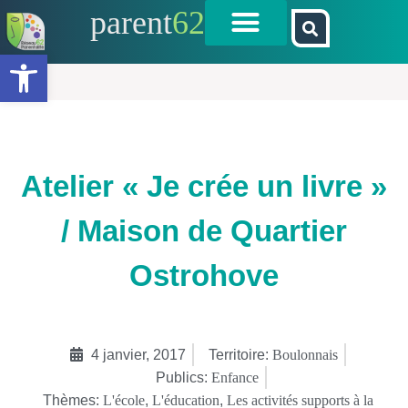
parent
62
Ouvrir la barre d’outils
Atelier « Je crée un livre »
/ Maison de Quartier
Ostrohove
4 janvier, 2017
Territoire:
Boulonnais
Publics:
Enfance
Thèmes:
L'école
,
L'éducation
,
Les activités supports à la