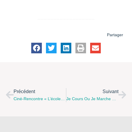
Partager
Précédent
Suivant
Ciné-Rencontre « L’école De La Vie, Une Génération Pour Tout Changer » Le 21 Novembre À Ham-En-Artois
Je Cours Ou Je Marche Pour Lutter Contre Les Violences Faites Aux Femmes – 25.11.23 À Béthune