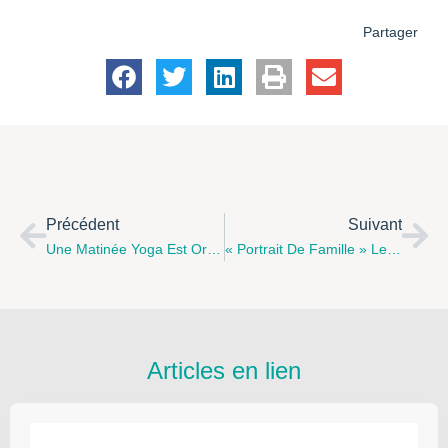
Partager
Précédent
Suivant
Une Matinée Yoga Est Organisée Le 10 Juin À Arques Par L’Association Précoce Et Caetera
« Portrait De Famille » Le Samedi 9 Juin 2018 À 16 H Et À 20 H Au Théâtre « Le Familia » À Berck-Sur-Mer
Articles en lien