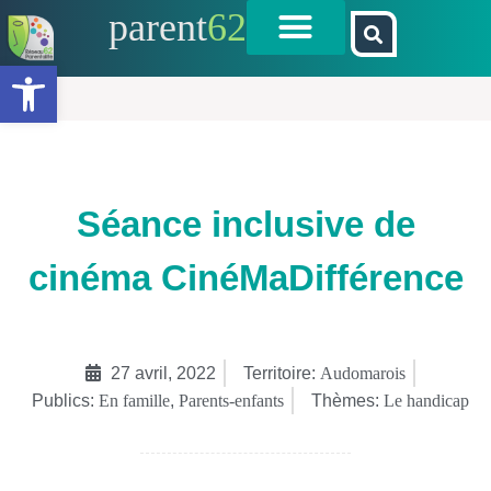
parent
62
Ouvrir la barre d’outils
Séance inclusive de
cinéma CinéMaDifférence
27 avril, 2022
Territoire:
Audomarois
Publics:
En famille
,
Parents-enfants
Thèmes:
Le handicap