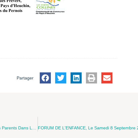
Partager
TEMPS DE REFLEXION ET D'ECHANGES SUR L'implication Des Parents Dans Les Projets D'Education Pour La Santé Sur La Thématique "Conduites Addictives Chez L'adolescent", Les Jeudis 26 Janvier Et 23 Février 2012 À Saint Pol Sur Ternoise