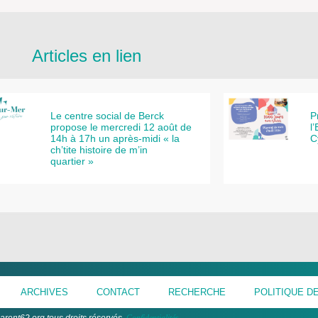
Articles en lien
Le centre social de Berck
P
propose le mercredi 12 août de
l
14h à 17h un après-midi « la
C
ch’tite histoire de m’in
quartier »
ARCHIVES
CONTACT
RECHERCHE
POLITIQUE DE
arent62.org tous droits réservés.
Confidentialités