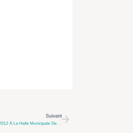
Suivant
FORUM DE L'ENFANCE, Le Samedi 8 Septembre 2012 À La Halle Municipale De Frévent