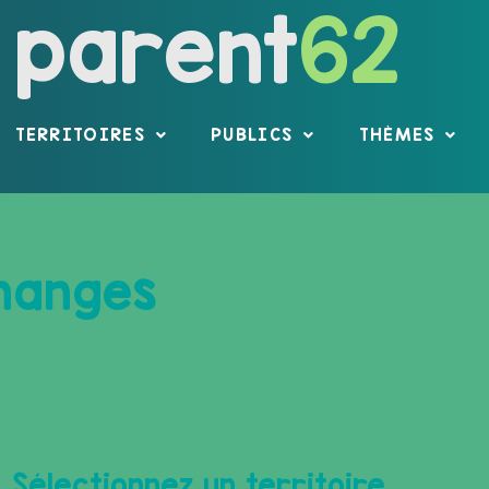
parent
62
TERRITOIRES
PUBLICS
THÈMES
hanges
Sélectionnez un territoire