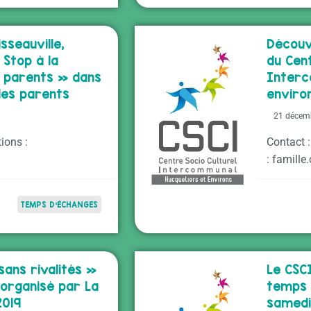
isseauville,
Découv
Stop à la
du Cen
e parents » dans
Interc
des parents
environ
21 décem
ions :
Contact 
: famill
TEMPS D'ÉCHANGES
ans rivalités »
Le CSC
organisé par La
temps 
2019
samedis