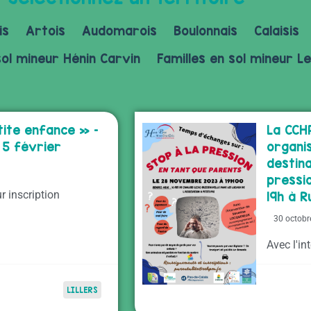
is
Artois
Audomarois
Boulonnais
Calaisis
sol mineur Hénin Carvin
Familles en sol mineur Le
tite enfance » –
La CCH
 5 février
organi
destin
pressi
ur inscription
19h à R
30 octobr
Avec l'i
LILLERS