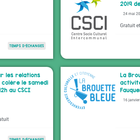
2019 d
24 mai 2
Gratuit e
TEMPS D'ÉCHANGES
 les relations
La Bro
 colère le samedi
activit
12h au CSCI
Fauque
16 janvie
tuit
TEMPS D'ÉCHANGES