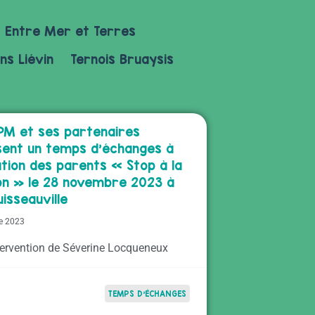
Entre Mer et Terres
ns Liévin
Ternois Bruaysis
PM et ses partenaires
sent un temps d’échanges à
ation des parents « Stop à la
on » le 28 novembre 2023 à
uisseauville
e 2023
ntervention de Séverine Locqueneux
TEMPS D'ÉCHANGES