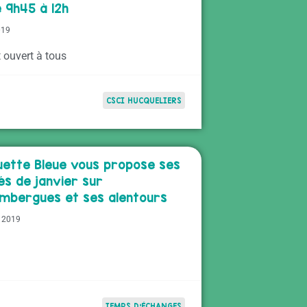
e 9h45 à 12h
019
t ouvert à tous
CSCI HUCQUELIERS
uette Bleue vous propose ses
és de janvier sur
mbergues et ses alentours
r 2019
TEMPS D'ÉCHANGES