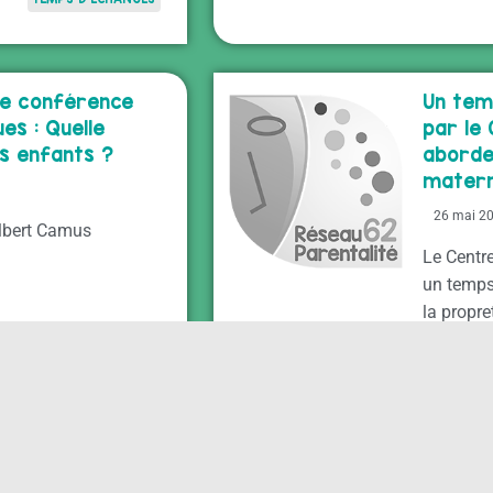
une conférence
Un tem
es : Quelle
par le 
os enfants ?
aborder
materne
26 mai 2
Albert Camus
Le Centre
un temps
la propre
TEMPS D'ÉCHANGES
 sorties parents-
Temps 