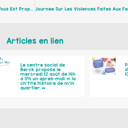
Une Conférence Sur Le Thème De L’estime De Soi Vous Est Proposée Le 26 Janvier À Santes
Articles en lien
Le centre social de
P
Berck propose le
d
mercredi 12 août de 14h
1
à 17h un après-midi « la
ch’tite histoire de m’in
quartier »