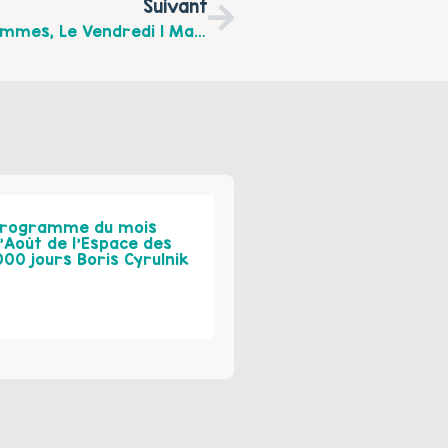
Suivant
Journée Sur Les Violences Faites Aux Femmes, Le Vendredi 1 Mars, À Destination Des Professionnels
rogramme du mois
’Août de l’Espace des
000 jours Boris Cyrulnik