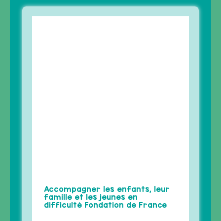
Accompagner les enfants, leur
famille et les jeunes en
difficulté Fondation de France
NOTRE BULLETIN
D’INFORMATION DE JUIN 2016
A RETOURNER POUR LE 15 JUILLET
2016