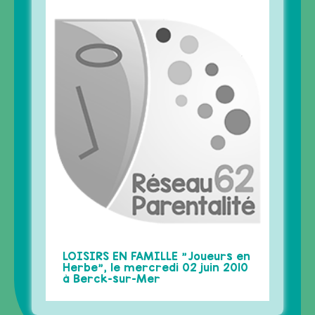
APPELS À PROJETS
OFFRES D’EMPLOI
ARCHIVES
CONTACT
RECHERCHE
POLITIQUE DE COOKIES (UE)
Remonter
Confidentialités
parent62.org tous droits réservés.