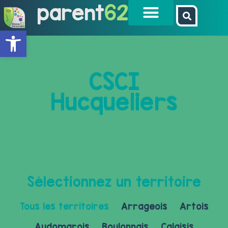
parent
62
Ouvrir la barre d’outils
CSCI
Hucqueliers
Sélectionnez un territoire
Tous les territoires
Arrageois
Artois
Audomarois
Boulonnais
Calaisis