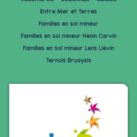
Entre Mer et Terres
Familles en sol mineur
Familles en sol mineur Hénin Carvin
Familles en sol mineur Lens Liévin
Ternois Bruaysis