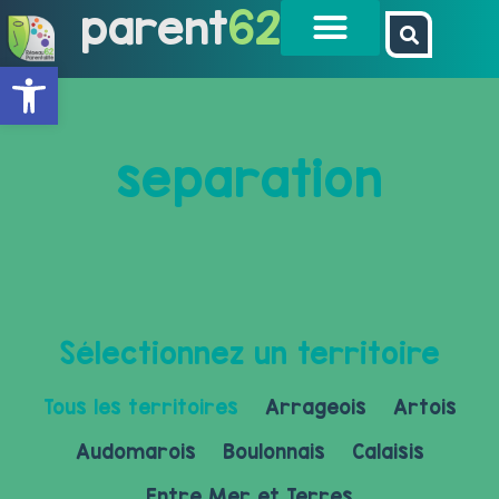
parent
62
Ouvrir la barre d’outils
separation
Sélectionnez un territoire
Tous les territoires
Arrageois
Artois
Audomarois
Boulonnais
Calaisis
Entre Mer et Terres