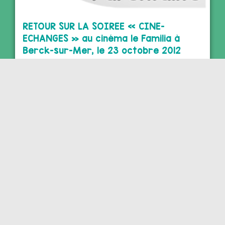
RETOUR SUR LA SOIREE « CINE-
ECHANGES » au cinéma le Familia à
Berck-sur-Mer, le 23 octobre 2012
13 novembre 2012
La ville de Berck a adhéré, en novembre 2010, à la
charte des REAAP (Réseau d’Ecoute d’Appui et
d’Accompagnement des…
CULTURE