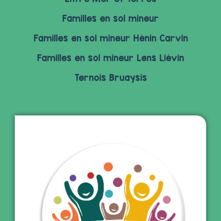
Familles en sol mineur
Familles en sol mineur Hénin Carvin
Familles en sol mineur Lens Liévin
Ternois Bruaysis