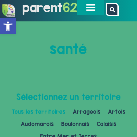
parent
62
Ouvrir la barre d’outils
santé
Sélectionnez un territoire
Tous les territoires
Arrageois
Artois
Audomarois
Boulonnais
Calaisis
Entre Mer et Terres