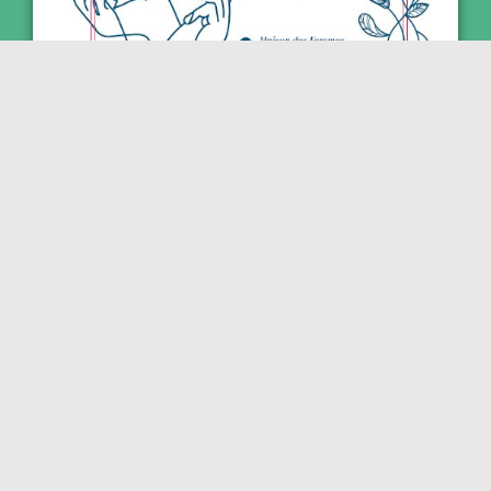
La Maison des Femmes de Calais fête
ses 1 an le 9 novembre : des ateliers
sont proposées aux femmes de 14h à
17h.
7 novembre 2023
Des ateliers sont proposés aux dames de 14h et
17h : image de soi, bien-être : morphologie,
colorimétrie, expression corporelle, diététique, bilan
de santé… un « after work » à partir de 17h30 pour
toutes celles qui le souhaitent. Maison des
femmes, rue Hélène Boucher à Calais.