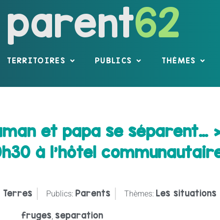
parent
62
TERRITOIRES
PUBLICS
THÈMES
man et papa se séparent… »
 20h30 à l’hôtel communautair
 Terres
Parents
Les situations
Publics:
Thèmes:
fruges
separation
,