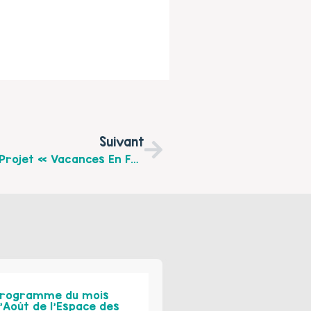
Suivant
Reportage De Radio 6 Sur Les 10 Ans Du Projet « Vacances En Familles » Du Centre Social CAF D’Etaples
rogramme du mois
’Août de l’Espace des