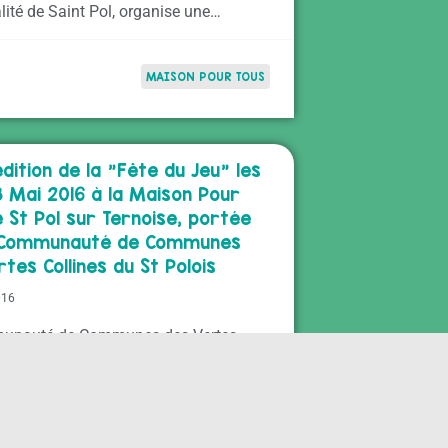
lité de Saint Pol, organise une…
MAISON POUR TOUS
ition de la "Fête du Jeu" les
8 Mai 2016 à la Maison Pour
 St Pol sur Ternoise, portée
 Communauté de Communes
tes Collines du St Polois
016
unauté de Communes des Vertes
du St Polois aura le plaisir de vous y
ir prochainement à sa…