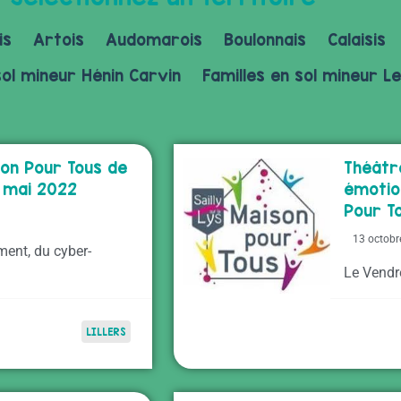
is
Artois
Audomarois
Boulonnais
Calaisis
sol mineur Hénin Carvin
Familles en sol mineur Le
son Pour Tous de
Théâtr
8 mai 2022
émotio
Pour To
13 octobr
ment, du cyber-
Le Vendr
LILLERS