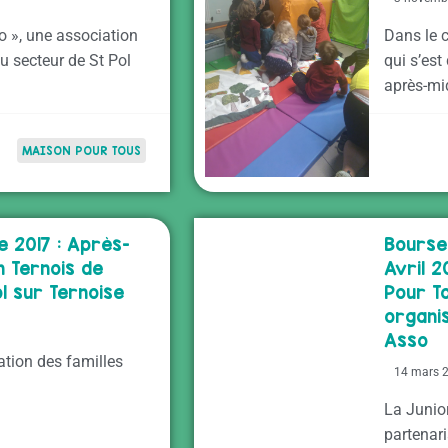
o », une association
Dans le c
u secteur de St Pol
qui s’est
après-mi
MAISON POUR TOUS
 2017 : Après-
Bourse
en Ternois de
Avril 2
l sur Ternoise
Pour To
organi
Asso
ation des familles
14 mars 
La Junio
partenar