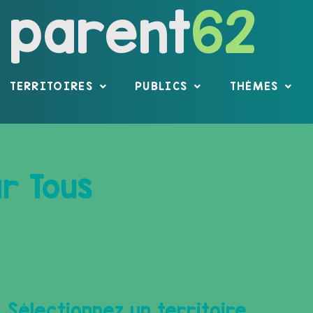
parent
62
TERRITOIRES
PUBLICS
THÈMES
r Tous
Sélectionnez un territoire