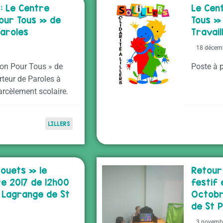
: Le Centre
Le Cen
Pour Tous » de
Tous » 
Paroles
Travai
18 décem
son Pour Tous » de
Poste à p
orteur de Paroles à
arcèlement scolaire.
LILLERS
ouets » le
Retour 
e 2017 de 12h00
festif
o Lagrange de St
Octobr
de St P
3 novemb