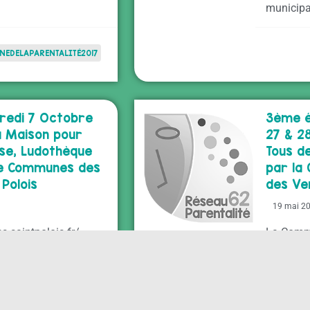
municipa
NEDELAPARENTALITÉ2017
dredi 7 Octobre
3ème éd
la Maison pour
27 & 2
ise, Ludothèque
Tous de
e Communes des
par la
 Polois
des Ver
19 mai 2
s-saintpolois.fr/
La Comm
Collines 
accueill