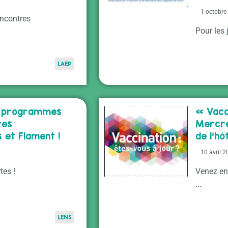
1 octobre
encontres
Pour les 
LAEP
es programmes
« Vacc
res
Mercre
 et Flament !
de l’hôt
10 avril 
tes !
Venez en
...
LENS