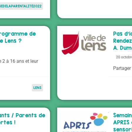
EDELAPARENTALITÉ2022
 Programme de
Pas d’
e Lens ?
Rendez
A. Dum
20 octobr
 2 à 16 ans et leur
Partager
LENS
fants / Parents de
Semain
rtes !
APRIS 
sensori