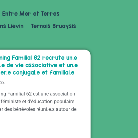
Entre Mer et Terres
ns Liévin
Ternois Bruaysis
ning Familial 62 recrute un.e
e de vie associative et un.e
ler.e conjugal.e et familial.e
022
ing Familial 62 est une association
 féministe et d’éducation populaire
ar des bénévoles réuni.e.s autour de