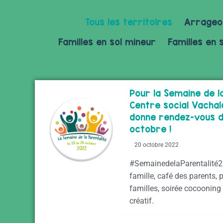
Tous les territoires
Arrageo
Familles en sol mineur
Familles en 
Pour la Semaine de la
Centre social Vachal
donne rendez-vous d
octobre !
20 octobre 2022
#SemainedelaParentalité2
famille, café des parents,
familles, soirée cocooning a
créatif.