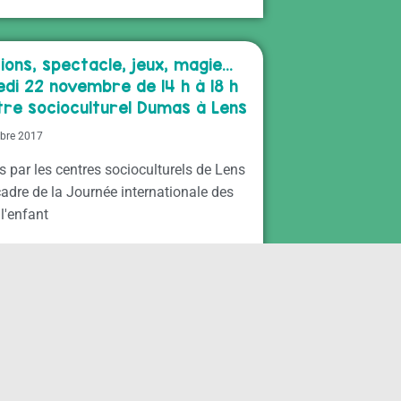
ions, spectacle, jeux, magie…
di 22 novembre de 14 h à 18 h
tre socioculturel Dumas à Lens
bre 2017
 par les centres socioculturels de Lens
adre de la Journée internationale des
 l'enfant
LENS
e en Harmonie", les
ires d’Unis-Cité se mobilisent