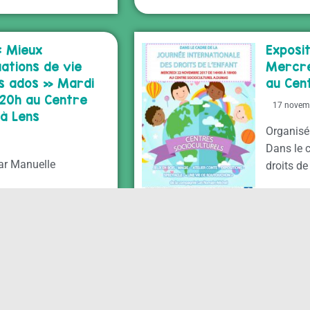
« Mieux
Exposit
ations de vie
Mercre
s ados » Mardi
au Cen
 20h au Centre
17 novem
 à Lens
Organisés
Dans le c
ar Manuelle
droits de
LENS
rents » sur le
"Famill
le deuil – des
volonta