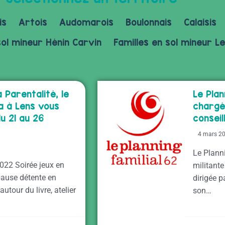
is
Artois
Audomarois
Boulonnais
Calaisis
sol mineur Hénin Carvin
Familles en sol mineur Le
 Parentalité, le
Le Plan
a à Lens vous
chargé.
u 21 au 26
conseil
4 mars 2
Le Plann
022 Soirée jeux en
militante
 pause détente en
dirigée p
utour du livre, atelier
son…