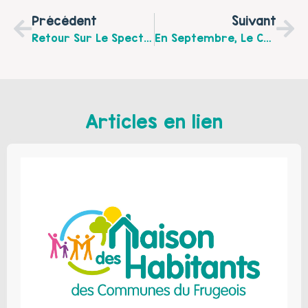
Précédent
Suivant
Retour Sur Le Spectacle De La Troupe "Aven Savore" À Avion.
En Septembre, Le Café Citoyen Nino'kid Vous Propose Des Ateliers De Rentrée !
Articles en lien