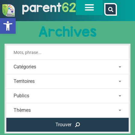
parent
62
Ouvrir la barre d’outils
Archives
Catégories
Territoires
Publics
Thèmes
Trouver