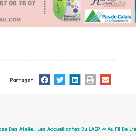
Partager
La Maison Des Faiseurs À Montreuil-Sur-Mer Propose Des Ateliers Parents Tous Les Mercredis De 15h À 17h