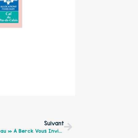
Suivant
Les Accueillantes Du LAEP « Au Fil De L’eau » À Berck Vous Invitent À Leur Porte Ouverte Le Mardi 1er Octobre De 10h À 13h30 Pour Les Partenaires Et De 14h À 16h30 Pour Les Familles