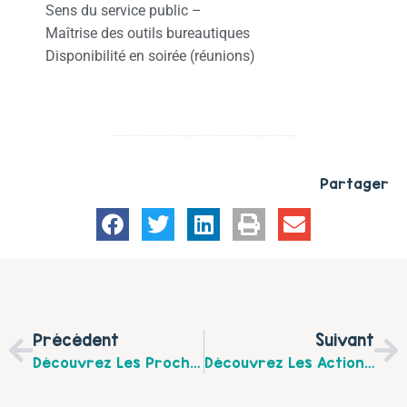
Sens du service public –
Maîtrise des outils bureautiques
Disponibilité en soirée (réunions)
Partager
Précédent
Suivant
Découvrez Les Prochaines Rencontres Du Café Des Parents Sur Fruges Et Ruisseauville En Janvier Et Février 2023 !
Découvrez Les Actions Familles De La Maison Des Habitants Des Communes Du Frugeois En Janvier 2023