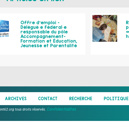
Offre d’emploi –
R
Délégué·e fédéral·e
p
responsable du pôle
«
Accompagnement-
h
Formation et Éducation,
Jeunesse et Parentalité
ARCHIVES
CONTACT
RECHERCHE
POLITIQUE 
Confidentialités
ent62.org tous droits réservés.