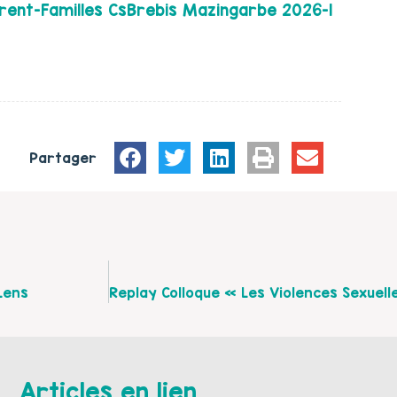
nt-Familles CsBrebis Mazingarbe 2026-1
Partager
Lens
Articles en lien