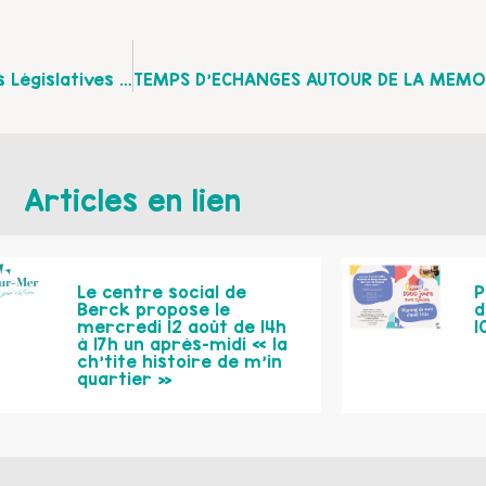
Propositions Envoyées Aux Candidats Aux Élections Législatives Par Le COLLECTIF « PETITE ENFANCE 59/62 QUALITE D’ACCUEIL POUR TOUS»
Articles en lien
Le centre social de
P
Berck propose le
d
mercredi 12 août de 14h
1
à 17h un après-midi « la
ch’tite histoire de m’in
quartier »