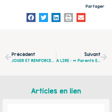
Partager
Précédent
Suivant
JOUER ET RENFORCER LE LIEN PARENT-ENFANT… Une Démarche Avérée À Berck-Sur-Mer
A LIRE : « Parents En Devenir, Parents À Accueillir », N°67 De La Revue « Le Furet, Petite Enfance Et Diversité » Avril 2012
Articles en lien