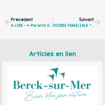
Précédent
Suivant
A LIRE : « Parents En Devenir, Parents À Accueillir », N°67 De La Revue « Le Furet, Petite Enfance Et Diversité » Avril 2012
SOIREE FAMILIALE "LAND-ART", Le Mardi 05 Juin 2012 À Wimereux
Articles en lien