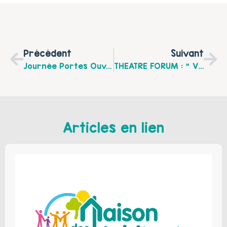
Précédent
Suivant
Journée Portes Ouvertes Pour Découvrir Les Nouveaux Locaux De La MIPPS, Le Lundi 22 Février
THEATRE FORUM : " Violences Sur Enfants, Parlons-En !", Le Mardi 23 Mars À 14 H Et 20 H À Hersin-Coupigny
Articles en lien