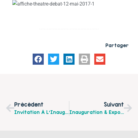
Partager
Précédent
Suivant
Invitation À L’Inauguration Du Nouveau Programme 2017 « Pas À Pas, Parents Extras ! » Mardi 25 Avril À 18h À St Pol/Ternoise, Par La Communauté De Communes Du Ternois
Inauguration & Exposition « Egalité Homme/femme, À Vous D’en Parler » Du 20 Au 22 Mai 2017 À Bruay La Buissière, Proposée Par Le Club De Prévention « La Vie Active »