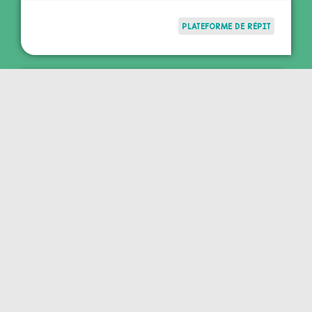
PLATEFORME DE RÉPIT
Découvrez le planning de la plateforme
de répit “Un temps pour soi” pour le
mois d’avril 2024 et le planning
« spécial vacances de printemps »