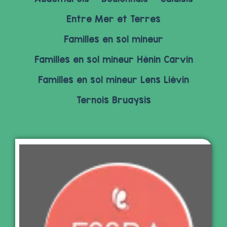
Entre Mer et Terres
Familles en sol mineur
Familles en sol mineur Hénin Carvin
Familles en sol mineur Lens Liévin
Ternois Bruaysis