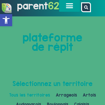
parent
62
Ouvrir la barre d’outils
plateforme
de répit
Sélectionnez un territoire
Tous les territoires
Arrageois
Artois
Audomarois
Boulonnais
Calaisis