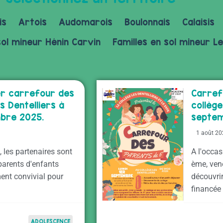
is
Artois
Audomarois
Boulonnais
Calaisis
sol mineur Hénin Carvin
Familles en sol mineur Le
er carrefour des
Carref
s Dentelliers à
collège
mbre 2025.
septem
1 août 2
 les partenaires sont
A l'occas
parents d'enfants
ème, ven
ent convivial pour
découvrir
financée
ADOLESCENCE