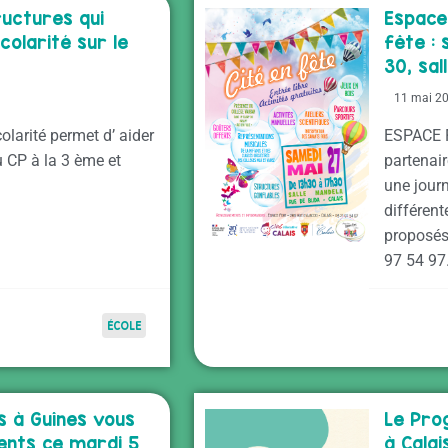
ructures qui
Espace 
olarité sur le
fête : 
30, sal
11 mai 2
larité permet d’ aider
ESPACE F
u CP à la 3 ème et
partenair
une journ
différent
proposés.
97 54 97
ÉCOLE
ts à Guînes vous
Le Pro
rents ce mardi 5
à Calai