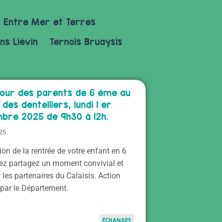
Entre Mer et Terres
ns Liévin
Ternois Bruaysis
our des parents de 6 ème au
 des dentelliers, lundi 1 er
bre 2025 de 9h30 à 12h.
025
ion de la rentrée de votre enfant en 6
ez partagez un moment convivial et
 les partenaires du Calaisis. Action
 par le Département.
ÉCHANGES