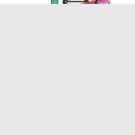
ÉCOLE
 de la Maison de
Accomp
t l’école Jean
Espace 
 pour une
18 octo
tation de soupes
14 octobr
L’accomp
te action auprès de la
lundi 18 
ove au 03.21.31.09.04
d’Ajacci
CAFÉ DES PARENTS