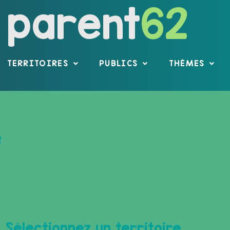
parent
62
TERRITOIRES
PUBLICS
THÈMES
e
Sélectionnez un territoire