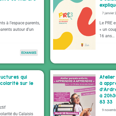
expliq
7 janvier
ts à l’espace parents,
Le PRE e
parents autour d’un
« un cou
16 ans…
ÉCHANGES
ructures qui
Atelie
olarité sur le
à appr
d’Ardr
à 20h30
83 33
ctif
9 novemb
larité du Calaisis