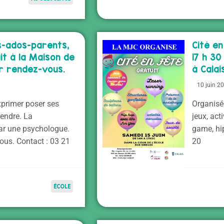
s-ados-parents,
Cité en
it à la Maison de
17 h 30
Sur rendez-vous.
à Calai
10 juin 2
exprimer poser ses
Organisé
endre. La
jeux, ac
ar une psychologue.
game, hi
ous. Contact : 03 21
20
ÉCOLE