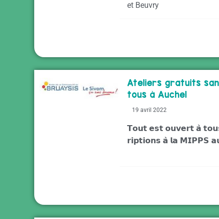
et Beuvry
Ateliers gratuits sa
tous à Auchel
19 avril 2022
𝗧𝗼𝘂𝘁 𝗲𝘀𝘁 𝗼𝘂𝘃𝗲𝗿𝘁 𝗮̀ 𝘁𝗼𝘂
𝗿𝗶𝗽𝘁𝗶𝗼𝗻𝘀 𝗮̀ 𝗹𝗮 𝗠𝗜𝗣𝗣