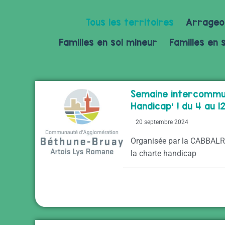
Tous les territoires
Arrageo
Familles en sol mineur
Familles en 
Semaine intercommu
Handicap’ ! du 4 au 
20 septembre 2024
Organisée par la CABBALR 
la charte handicap