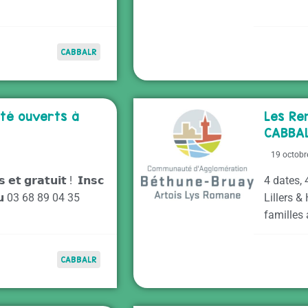
CABBALR
nté ouverts à
Les Re
CABBAL
19 octobr
𝘀 𝗲𝘁 𝗴𝗿𝗮𝘁𝘂𝗶𝘁 ! 𝗜𝗻𝘀𝗰
4 dates, 
𝗦 𝗮𝘂 03 68 89 04 35
Lillers &
familles
CABBALR