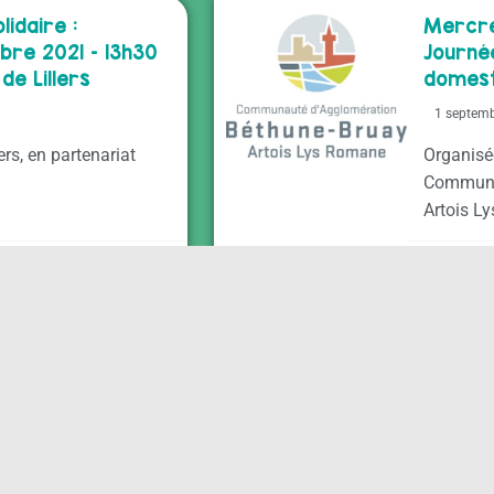
idaire :
Mercre
re 2021 – 13h30
Journé
de Lillers
domest
1 septem
lers, en partenariat
Organisée
Communa
Artois Ly
CABBALR
 l’Accès au Droit
oit de la