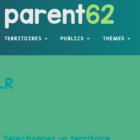
parent
62
TERRITOIRES
PUBLICS
THÈMES
LR
Sélectionnez un territoire