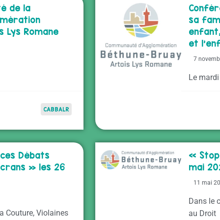
é de la
Confér
mération
sa fami
is Lys Romane
enfant
et l’e
7 novemb
Le mardi
CABBALR
nces Débats
« Stop
écrans » les 26
mai 20
11 mai 2
Dans le 
La Couture, Violaines
au Droit