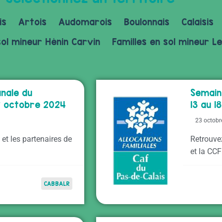
is
Artois
Audomarois
Boulonnais
Calaisis
sol mineur Hénin Carvin
Familles en sol mineur Le
nale du
Semain
12 octobre 2024
13 au 
23 octobr
et les partenaires de
Retrouve
et la CCF
CABBALR