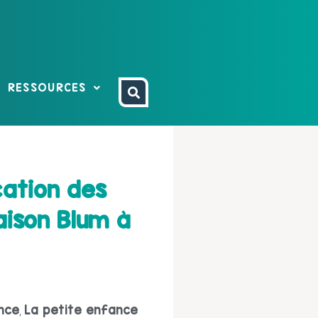
RESSOURCES
cation des
aison Blum à
nce
La petite enfance
,