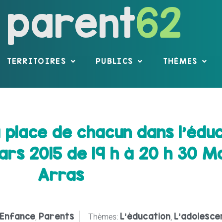
parent
62
TERRITOIRES
PUBLICS
THÈMES
 place de chacun dans l’édu
rs 2015 de 19 h à 20 h 30 M
Arras
Enfance
Parents
L'éducation
L’adolesce
,
Thèmes:
,