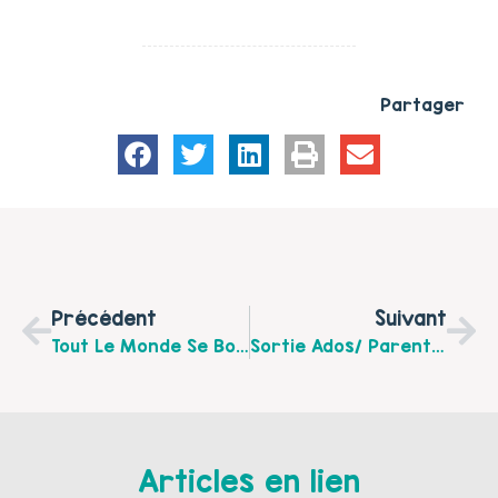
Partager
Précédent
Suivant
Tout Le Monde Se Bouge ! Au Centre Culturel Et Social Jules Grare Les Marichelles À Liévin Du 23 Au 29 Mars 2015
Sortie Ados/ Parents Spectacle Humoristique "Ados" Samedi 28 Mars 2015 À Paris
Articles en lien