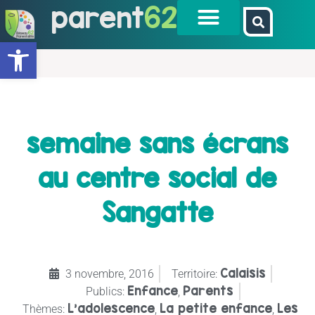
parent
62
Ouvrir la barre d’outils
semaine sans écrans
au centre social de
Sangatte
Calaisis
3 novembre, 2016
Territoire:
Enfance
Parents
Publics:
,
L’adolescence
La petite enfance
Les
Thèmes:
,
,